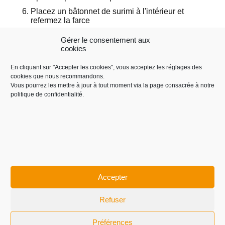
Placez un bâtonnet de surimi à l'intérieur et
refermez la farce
Roulez les croquettes, une à une dans un bol
Gérer le consentement aux
contenant la farine
cookies
Dans une friture ou une poêle très chaude,
plongez les croquettes et les faire dorer des deux
En cliquant sur "Accepter les cookies", vous acceptez les réglages des
côtés.
cookies que nous recommandons.
Vous pourrez les mettre à jour à tout moment via la page consacrée à notre
politique de confidentialité.
Recipe Type :
Plat
Ingredients :
coriandre
,
farine
,
oeuf
,
paprika
,
persil
,
poivre
,
pomme de terre
,
surimi
Accepter
Crédits
-
Mentions légales
-
Contact
© 2026 Lovesurimi. Tous droits réservés.
Refuser
Préférences